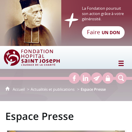
La Fondation poursuit
son action grâce à votre
générosité.
Faire
UN DON
Fondation Hôpital Saint Joseph
Accueil
Actualités et publications
Espace Presse
Espace Presse