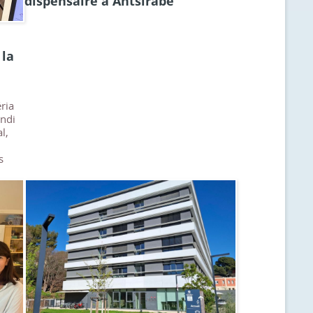
dispensaire à Antsirabé
 la
éria
ondi
l,
s