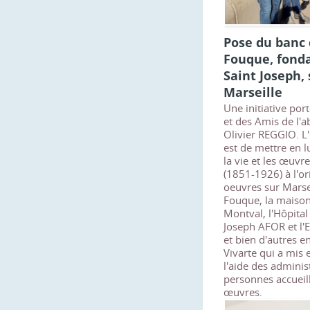
Pose du banc 
Fouque, fonda
Saint Joseph, 
Marseille
Une initiative por
et des Amis de l'
Olivier REGGIO. L'
est de mettre en l
la vie et les œuvr
(1851-1926) à l'o
oeuvres sur Marsei
Fouque, la maison 
Montval, l'Hôpital
Joseph AFOR et l'E
et bien d'autres e
Vivarte qui a mis 
l'aide des administ
personnes accueill
œuvres.