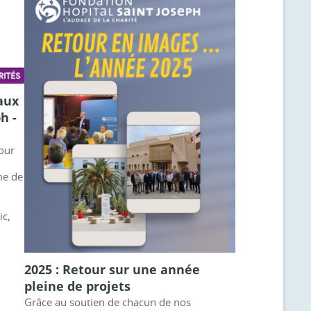
aux
h -
tour
me de
ic,
2025 : Retour sur une année
pleine de projets
Grâce au soutien de chacun de nos