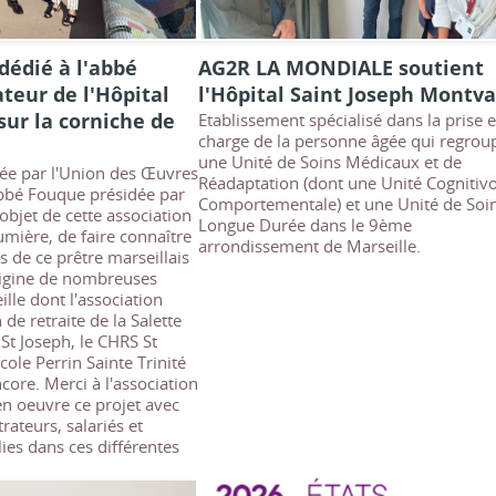
dédié à l'abbé
AG2R LA MONDIALE soutient
teur de l'Hôpital
l'Hôpital Saint Joseph Montva
sur la corniche de
Etablissement spécialisé dans la prise 
charge de la personne âgée qui regrou
une Unité de Soins Médicaux et de
tée par l'Union des Œuvres
Réadaptation (dont une Unité Cognitiv
abbé Fouque présidée par
Comportementale) et une Unité de Soi
objet de cette association
Longue Durée dans le 9ème
umière, de faire connaître
arrondissement de Marseille.
es de ce prêtre marseillais
rigine de nombreuses
lle dont l'association
de retraite de la Salette
 St Joseph, le CHRS St
cole Perrin Sainte Trinité
ncore. Merci à l'association
en oeuvre ce projet avec
rateurs, salariés et
ies dans ces différentes