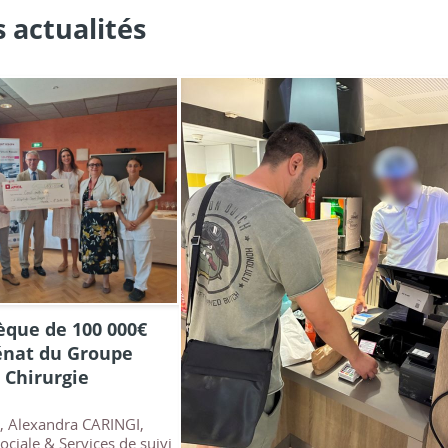
 actualités
èque de 100 000€
énat du Groupe
a Chirurgie
6, Alexandra CARINGI,
sociale & Services de suivi