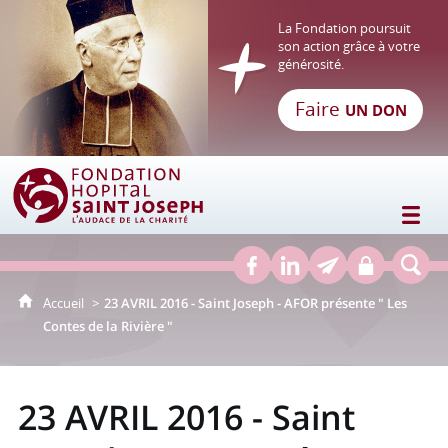
La Fondation poursuit
son action grâce à votre
générosité.
Faire
UN DON
Fondation Hôpital Saint Joseph
Accueil
23 AVRIL 2016 - Saint Joseph - AFOR présente " Les
Contes de la Rivière "
23 AVRIL 2016 - Saint