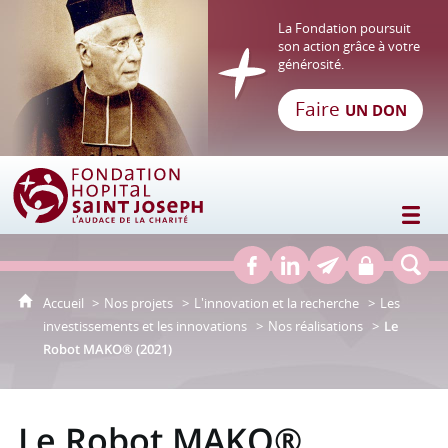
La Fondation poursuit
son action grâce à votre
générosité.
Faire
UN DON
Fondation Hôpital Saint Joseph
Accueil
Nos projets
L'innovation et la recherche
Les
investissements et les innovations
Nos réalisations
Le
Robot MAKO® (2021)
Le Robot MAKO®