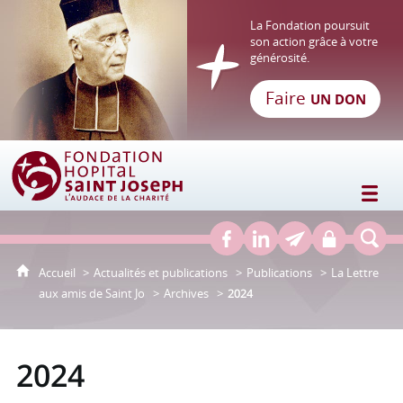
La Fondation poursuit
son action grâce à votre
générosité.
Faire
UN DON
Fondation Hôpital Saint Joseph
Accueil
Actualités et publications
Publications
La Lettre
aux amis de Saint Jo
Archives
2024
2024