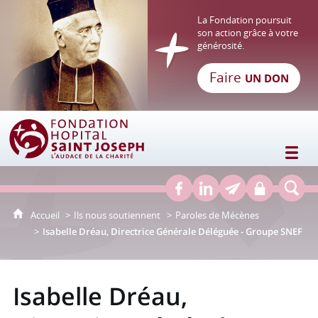
La Fondation poursuit
son action grâce à votre
générosité.
Faire
UN DON
Fondation Hôpital Saint Joseph
Accueil
Ils nous soutiennent
Paroles de Mécènes
Isabelle Dréau, Directrice Générale Déléguée - Groupe SNEF
Isabelle Dréau,