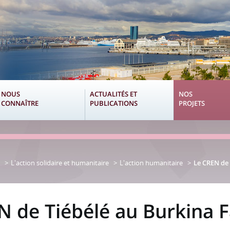
NOUS
ACTUALITÉS ET
NOS
CONNAÎTRE
PUBLICATIONS
PROJETS
L'action solidaire et humanitaire
L'action humanitaire
Le CREN de 
N de Tiébélé au Burkina 