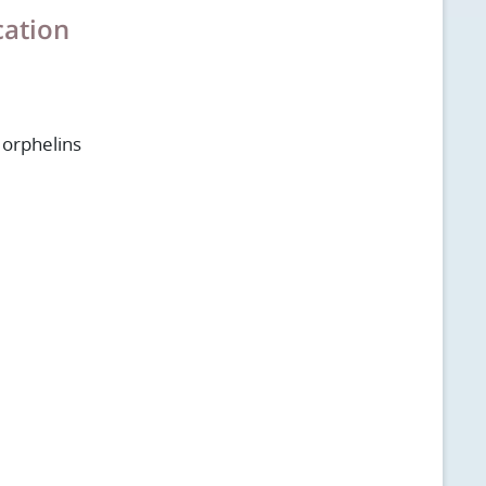
cation
 orphelins