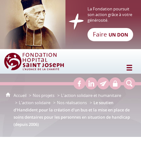
La Fondation poursuit
son action grâce à votre
générosité.
Faire
UN DON
Fondation Hôpital Saint Joseph
Accueil
Nos projets
L'action solidaire et humanitaire
L'action solidaire
Nos réalisations
Le soutien
d'Handident pour la création d'un bus et la mise en place de
soins dentaires pour les personnes en situation de handicap
(depuis 2006)