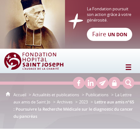
La Fondation poursuit
son action grâce à votre
générosité.
Faire
UN DON
Fondation Hôpital Saint Joseph
Accueil
Actualités et publications
Publications
La Lettre
aux amis de Saint Jo
Archives
2023
Lettre aux amis n°65
: Poursuivre la Recherche Médicale sur le diagnostic du cancer
du pancréas