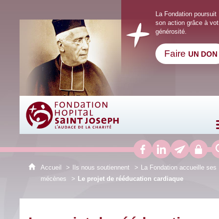
La Fondation poursuit
son action grâce à vot
générosité.
Faire
UN DON
Fondation Hôpital Saint Joseph
Accueil
Ils nous soutiennent
La Fondation accueille ses
mécènes
Le projet de rééducation cardiaque