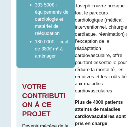
333 500€ :
Joseph couvre presque
équipements de
tout le parcours
cardiologie et
cardiologique (médical,
matériel de
interventionnel, chirurgie
rééducation
cardiaque, réanimation) 
l’exception de la
180 000€ : local
réadaptation
de 380€ m² à
cardiovasculaire, offre
aménager
pourtant essentielle pour
réduire la mortalité, les
récidives et les coûts lié
aux maladies
VOTRE
cardiovasculaires.
CONTRIBUTI
Plus de 4000 patients
ON À CE
atteints de maladies
PROJET
cardiovasculaires sont
pris en charge
Devenir mécène de la