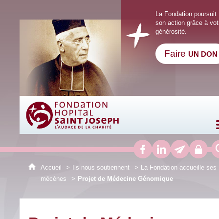
La Fondation poursuit
son action grâce à vot
générosité.
Faire
UN DON
Fondation Hôpital Saint Joseph
Accueil
Ils nous soutiennent
La Fondation accueille ses
mécènes
Projet de Médecine Génomique