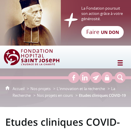
La Fondation poursuit
son action grâce à votre
générosité.
Faire
UN DON
Fondation Hôpital Saint Joseph
Accueil
Nos projets
L'innovation et la recherche
La
Recherche
Nos projets en cours
Etudes cliniques COVID-19
Etudes cliniques COVID-