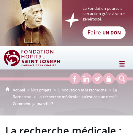
La Fondation poursuit
son action grâce à votre
générosité.
Faire
UN DON
Fondation Hôpital Saint Joseph
Accueil
Nos projets
L'innovation et la recherche
La
Recherche
La recherche médicale : qu'est-ce que c'est ?
Comment ça marche ?
La recherche médicale :