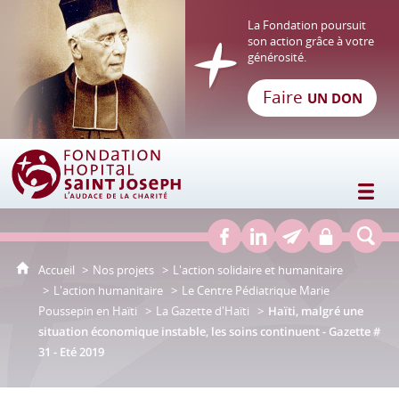
La Fondation poursuit
son action grâce à votre
générosité.
Faire
UN DON
Fondation Hôpital Saint Joseph
Accueil
Nos projets
L'action solidaire et humanitaire
L'action humanitaire
Le Centre Pédiatrique Marie
Poussepin en Haïti
La Gazette d'Haïti
Haïti, malgré une
situation économique instable, les soins continuent - Gazette #
31 - Eté 2019