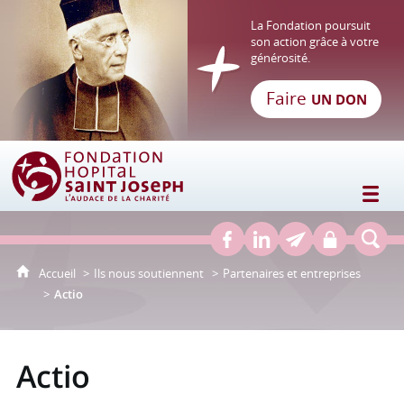
La Fondation poursuit
son action grâce à votre
générosité.
Faire
UN DON
Fondation Hôpital Saint Joseph
Accueil
Ils nous soutiennent
Partenaires et entreprises
Actio
Actio