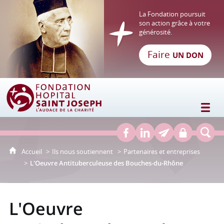
La Fondation poursuit
son action grâce à votre
générosité.
Faire
UN DON
Fondation Hôpital Saint Joseph
Accueil
Ils nous soutiennent
Partenaires et entreprises
L'Oeuvre Antituberculeuse des Bouches-du-Rhône
L'Oeuvre