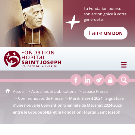
La Fondation poursuit
son action grâce à votre
générosité.
Faire
UN DON
Fondation Hôpital Saint Joseph
Accueil
Actualités et publications
Espace Presse
Communiqués de Presse
Mardi 9 avril 2024 : Signature
d’une nouvelle Convention triennale de Mécénat 2024-2026
entre le Groupe SNEF et la Fondation Hôpital Saint Joseph