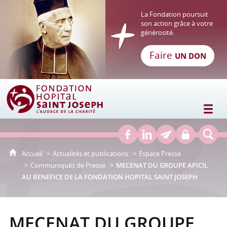
La Fondation poursuit
son action grâce à votre
générosité.
Faire
UN DON
Fondation Hôpital Saint Joseph
Accueil
Actualités et publications
Espace Presse
Communiqués de Presse
MECENAT DU GROUPE APICIL
AU BENEFICE DE LA FONDATION HOPITAL SAINT JOSEPH
MECENAT DU GROUPE