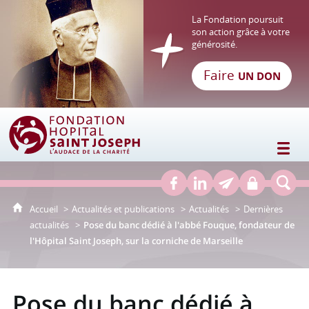
La Fondation poursuit
son action grâce à votre
générosité.
Faire
UN DON
Fondation Hôpital Saint Joseph
Accueil
Actualités et publications
Actualités
Dernières
actualités
Pose du banc dédié à l'abbé Fouque, fondateur de
l'Hôpital Saint Joseph, sur la corniche de Marseille
Pose du banc dédié à