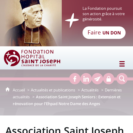
La Fondation poursuit
son action grâce à votre
générosité.
Faire
UN DON
Fondation Hôpital Saint Joseph
Accueil
Actualités et publications
Actualités
Dernières
actualités
Association Saint Joseph Seniors : Extension et
rénovation pour l’Ehpad Notre Dame des Anges
Association Saint Joseph