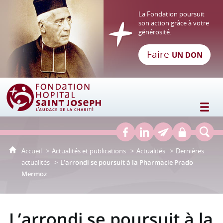
La Fondation poursuit
son action grâce à votre
générosité.
Faire
UN DON
Fondation Hôpital Saint Joseph
Accueil
Actualités et publications
Actualités
Dernières
actualités
L’arrondi se poursuit à la Pharmacie Prado
Mermoz
L’arrondi se poursuit à la