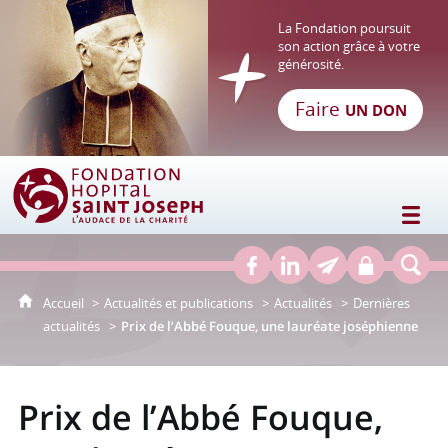
La Fondation poursuit
son action grâce à votre
générosité.
Faire
UN DON
Fondation Hôpital Saint Joseph
Accueil
Actualités et publications
Actualités
Dernières
actualités
Prix de l’Abbé Fouque, une lauréate joséphienne
Prix de l’Abbé Fouque,