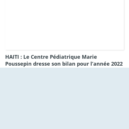
HAITI : Le Centre Pédiatrique Marie
Poussepin dresse son bilan pour l’année 2022
La violence, la faim, es épidémies et les crises politiques ont
frappé tout le pays
Actualités 2022
©
Fondation Hôpital Saint Joseph
-
Plan du site
-
Mentions légales
-