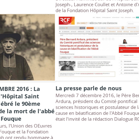
Joseph-, Laurence Coullet et Antoine d'
de la Fondation Hôpital Saint Joseph.
La presse parle de nous
MBRE 2016 : La
l'Hôpital Saint
Mercredi 7 décembre 2016, le Père Be
Ardura, président du Comité pontifical
lébré le 90ème
sciences historiques et postulateur de l
de la mort de l'abbé
cause en béatification de l'Abbé Fouqu
e Fouque
était l'invité de la rédaction Dialogue R
urs, l'Union des OEuvres
 Fouque et la Fondation
seph ont rendu hommage à