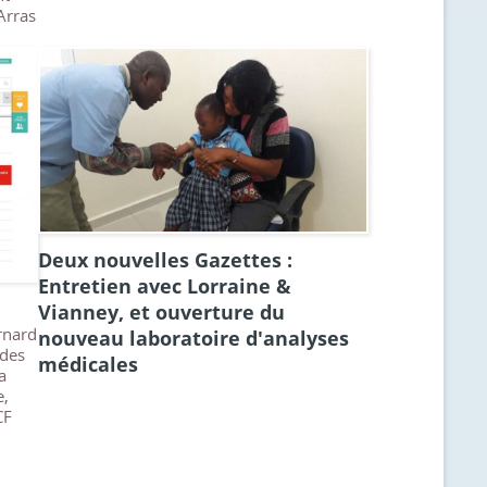
Arras
Deux nouvelles Gazettes :
Entretien avec Lorraine &
Vianney, et ouverture du
rnard
nouveau laboratoire d'analyses
 des
médicales
a
e,
CF