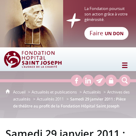
La Fondation poursuit
son action grâce à votre
générosité.
Faire
UN DON
Fondation Hôpital Saint Joseph
Accueil
Actualités et publications
Actualités
Archives des
actualités
Actualités 2011
Samedi 29 janvier 2011 : Pièce
de théâtre au profit de la Fondation Hôpital Saint Joseph
Samedi 29 janvier 2011 :