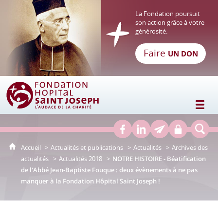
La Fondation poursuit
son action grâce à votre
générosité.
Faire
UN DON
Fondation Hôpital Saint Joseph
Accueil
Actualités et publications
Actualités
Archives des
actualités
Actualités 2018
NOTRE HISTOIRE - Béatification
de l'Abbé Jean-Baptiste Fouque : deux évènements à ne pas
manquer à la Fondation Hôpital Saint Joseph !