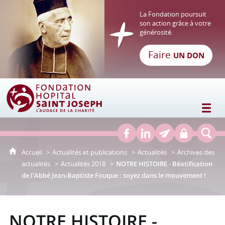
La Fondation poursuit
son action grâce à votre
générosité.
Faire
UN DON
Fondation Hôpital Saint Joseph
Accueil
Actualités et publications
Actualités
Archives des
actualités
Actualités 2018
NOTRE HISTOIRE - Béatification
de l'Abbé Jean-Baptiste Fouque : soyez dans le mouvement !
NOTRE HISTOIRE -