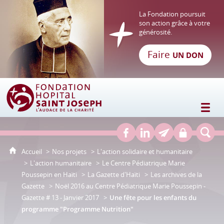
La Fondation poursuit
son action grâce à votre
générosité.
Faire
UN DON
Fondation Hôpital Saint Joseph
Accueil
Nos projets
L'action solidaire et humanitaire
L'action humanitaire
Le Centre Pédiatrique Marie
Poussepin en Haïti
La Gazette d'Haïti
Les archives de la
Gazette
Noël 2016 au Centre Pédiatrique Marie Poussepin -
Gazette # 13 - Janvier 2017
Une fête pour les enfants du
programme "Programme Nutrition"