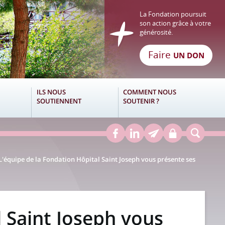
La Fondation poursuit
son action grâce à votre
générosité.
Faire
UN DON
ILS NOUS
COMMENT NOUS
SOUTIENNENT
SOUTENIR ?
L'équipe de la Fondation Hôpital Saint Joseph vous présente ses
l Saint Joseph vous