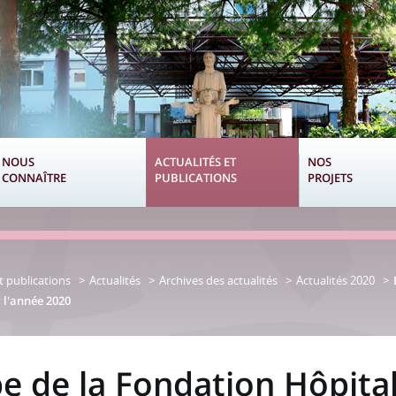
NOUS
ACTUALITÉS ET
NOS
CONNAÎTRE
PUBLICATIONS
PROJETS
t publications
Actualités
Archives des actualités
Actualités 2020
 l'année 2020
pe de la Fondation Hôpita