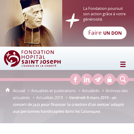
La Fondation poursuit
son action grâce à votre
générosité.
Faire
UN DON
Fondation Hôpital Saint Joseph
Accueil
Actualités et publications
Actualités
Archives des
actualités
Actualités 2019
Vendredi 8 mars 2019 : un
concert de jazz pour financer la création d'un sentier adapté
aux personnes handicapées dans les Calanques