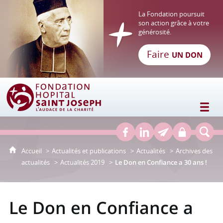
La Fondation poursuit
son action grâce à votre
générosité.
Faire
UN DON
Fondation Hôpital Saint Joseph
Accueil
Actualités et publications
Actualités
Archives des
actualités
Actualités 2019
Le Don en Confiance a 30 ans !
Le Don en Confiance a