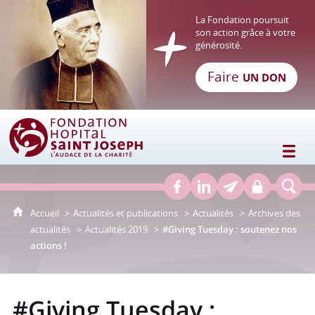
La Fondation poursuit
son action grâce à votre
générosité.
Faire
UN DON
Fondation Hôpital Saint Joseph
Accueil
Actualités et publications
Actualités
Archives des
actualités
Actualités 2019
#Giving Tuesday : soutenez nos
actions !
#Giving Tuesday :