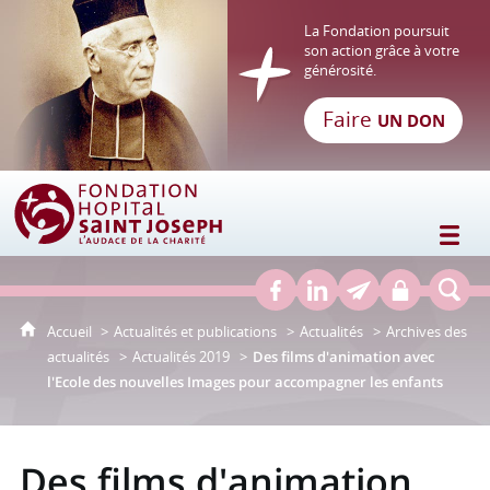
La Fondation poursuit
son action grâce à votre
générosité.
Faire
UN DON
Fondation Hôpital Saint Joseph
Accueil
Actualités et publications
Actualités
Archives des
actualités
Actualités 2019
Des films d'animation avec
l'Ecole des nouvelles Images pour accompagner les enfants
Des films d'animation